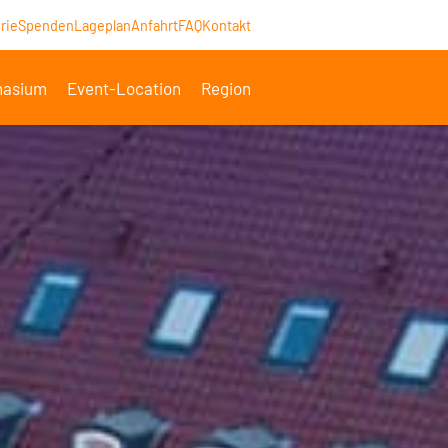
rie
Spenden
Lageplan
Anfahrt
FAQ
Kontakt
asium
Event-Location
Region