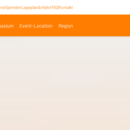
rie
Spenden
Lageplan
Anfahrt
FAQ
Kontakt
asium
Event-Location
Region